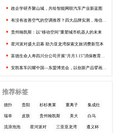
政企学研齐聚山城，共绘智能网联汽车产业新蓝图
有没有改善空气的空调推荐？四大品牌实测，海信凭实力脱颖而出
贵州翰凯斯：以“移动空间”重塑城市机器人的未来
星河派对盛大启幕 助力亚龙湾探索文旅消费新范本
富德生命人寿四川分公司开展“月月3.15”消保教育培训活动
安凯客车闪耀中国—东盟博览会，以创新产品擘画美好出行新未来
推荐标签
德扑
贵阳
杉杉奥莱
重离子
集成灶
瑞幸
皮肤
贵州翰凯斯
美大
白马
流浪泡泡
星河派对
三亚亚龙湾
遵义杯