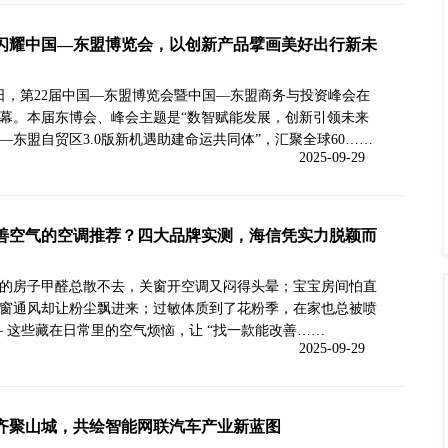
闪耀中国—东盟博览会，以创新产品擘画美好出行新未
7日，第22届中国—东盟博览会暨中国—东盟商务与投资峰会在
幕。本届东博会、峰会主题是“数智赋能发展，创新引领未来
—东盟自贸区3.0版新机遇助建命运共同体”，汇聚全球60……
2025-09-29
善空气的空调推荐？四大品牌实测，海信凭实力脱颖而
的房子甲醛总散不去，关窗开空调又闷得头晕；宝宝房间怕直
窗通风却让粉尘飘进来；过敏体质到了花粉季，在家也总被喷
— 这些藏在日常里的空气烦恼，让 “找一款能改善……
2025-09-29
齐聚山城，共绘智能网联汽车产业新蓝图