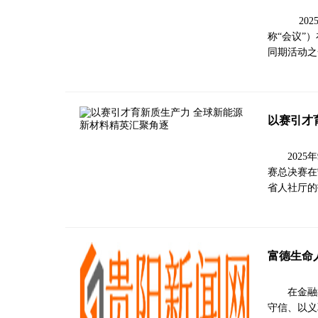
202
称“会议”
同期活动之
以赛引才
202
赛总决赛在
省人社厅的
富德生命
在金融
守信、以义