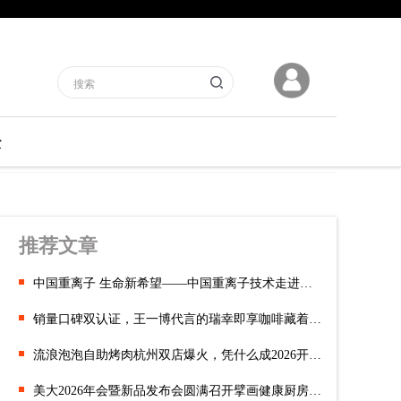
经
推荐文章
中国重离子 生命新希望——中国重离子技术走进贵州贵阳
销量口碑双认证，王一博代言的瑞幸即享咖啡藏着怎样的醇香秘密？
流浪泡泡自助烤肉杭州双店爆火，凭什么成2026开年顶流？
美大2026年会暨新品发布会圆满召开擘画健康厨房新蓝图共启智慧家