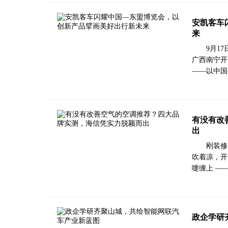
安凯客车
来
9月1
广西南宁开
——以中国
有没有改
出
刚装修
吹着凉，开
嚏缠上 —
政企学研