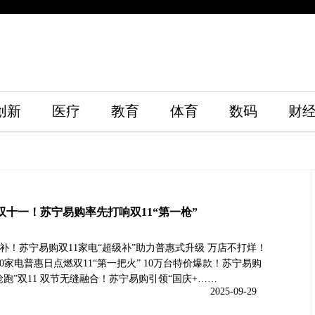
创新
医疗
教育
体育
数码
财
双十一！苏宁易购率先打响双11“第一枪”
补！苏宁易购双11家电“超级补”助力普惠式升级 万店不打烊！
30家电普惠日点燃双11“第一把火” 10万台特价爆款！苏宁易购
抢跑”双11 双节无缝融合！苏宁易购引领“国庆+……
2025-09-29